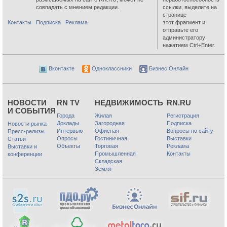
совпадать с мнением редакции.
ссылки, выделите на
странице
Контакты
Подписка
Реклама
этот фрагмент и
отправьте его
администратору
нажатием Ctrl+Enter.
Вконтакте
Одноклассники
Бизнес Онлайн
НОВОСТИ
RN TV
НЕДВИЖИМОСТЬ
RN.RU
И СОБЫТИЯ
Города
Жилая
Регистрация
Доклады
Загородная
Подписка
Новости рынка
Интервью
Офисная
Вопросы по сайту
Пресс-релизы
Опросы
Гостиничная
Выставки
Статьи
Объекты
Торговая
Реклама
Выставки и
Промышленная
Контакты
конференции
Складская
Земля