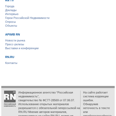
RN TV
Города
Доклады
Интервью
Герои Российской Недвижимости
Опросы
Объекты
АРХИВ RN
Новости рынка
Пресс-релизы
Выставки и конференции
RN.RU
Контакты
Информационное агентство “Российская
На сайте работает
недвижимость”,
система коррекции
свидетельство № ФС77-28569 от 07.06.07.
ошибок.
Использование открытых материалов
Обнаружив
разрешается с обязательной гиперссылкой на
неточность в тексте
RN.RU Мнение авторов материалов,
или
размещаемых на сайте RN.RU, может не
неработоспособность