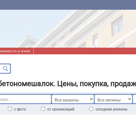
ижимость и земля
бетономешалок. Цены, покупка, продаж
с фото
от организаций
соседние регионы