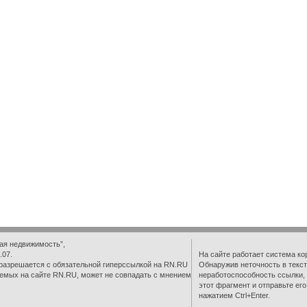
ая недвижимость”,
.07.
На сайте работает система ко
разрешается с обязательной гиперссылкой на RN.RU
Обнаружив неточность в текст
емых на сайте RN.RU, может не совпадать с мнением
неработоспособность ссылки,
этот фрагмент и отправьте ег
нажатием Ctrl+Enter.