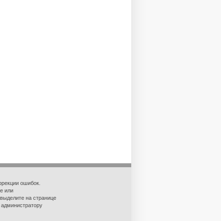
ррекции ошибок.
е или
 выделите на странице
о администратору