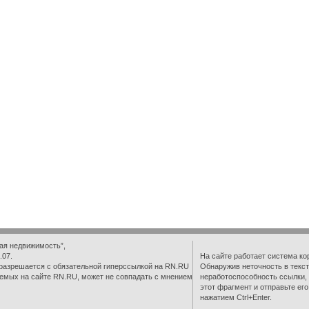
ая недвижимость”,
.07.
На сайте работает система ко
разрешается с обязательной гиперссылкой на RN.RU
Обнаружив неточность в текст
емых на сайте RN.RU, может не совпадать с мнением
неработоспособность ссылки,
этот фрагмент и отправьте ег
нажатием Ctrl+Enter.