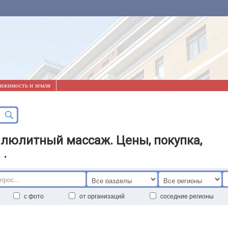
ижимость и земля
люлитный массаж. Цены, покупка,
 .
с фото
от организаций
соседние регионы