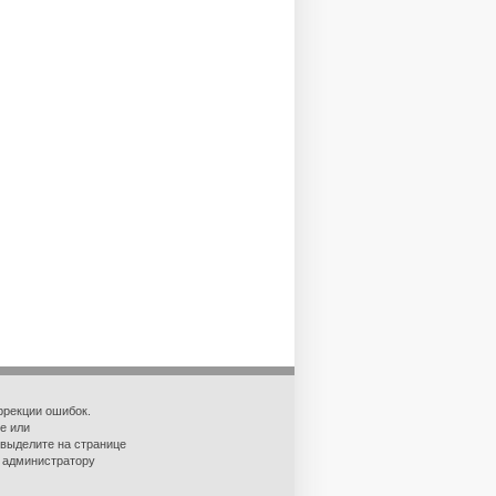
ррекции ошибок.
е или
 выделите на странице
о администратору