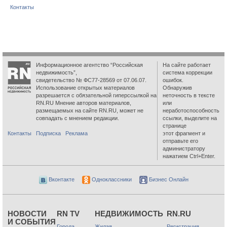
Контакты
Информационное агентство “Российская
На сайте работает
недвижимость”,
система коррекции
свидетельство № ФС77-28569 от 07.06.07.
ошибок.
Использование открытых материалов
Обнаружив
разрешается с обязательной гиперссылкой на
неточность в тексте
RN.RU Мнение авторов материалов,
или
размещаемых на сайте RN.RU, может не
неработоспособность
совпадать с мнением редакции.
ссылки, выделите на
странице
Контакты
Подписка
Реклама
этот фрагмент и
отправьте его
администратору
нажатием Ctrl+Enter.
Вконтакте
Одноклассники
Бизнес Онлайн
НОВОСТИ
RN TV
НЕДВИЖИМОСТЬ
RN.RU
И СОБЫТИЯ
Города
Жилая
Регистрация