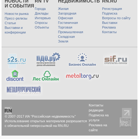
НОВОСТИ
RN TV
НЕДВИЖИМОСТЬ
RN.RU
И СОБЫТИЯ
Города
Жилая
Регистрация
Доклады
Загородная
Подписка
Новости рынка
Интервью
Офисная
Вопросы по сайту
Пресс-релизы
Опросы
Гостиничная
Выставки
Статьи
Объекты
Торговая
Реклама
Выставки и
Промышленная
Контакты
конференции
Складская
Земля
Контакты
редакции
Подписка на
© 2007-2017 ИА “Российская недвижимость”
услуги
Использование открытых материалов разрешается
Реклама на
с обязательной гиперссылкой на RN.RU
сайте