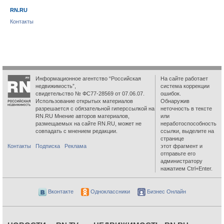
RN.RU
Контакты
Информационное агентство “Российская
На сайте работает
недвижимость”,
система коррекции
свидетельство № ФС77-28569 от 07.06.07.
ошибок.
Использование открытых материалов
Обнаружив
разрешается с обязательной гиперссылкой на
неточность в тексте
RN.RU Мнение авторов материалов,
или
размещаемых на сайте RN.RU, может не
неработоспособность
совпадать с мнением редакции.
ссылки, выделите на
странице
Контакты
Подписка
Реклама
этот фрагмент и
отправьте его
администратору
нажатием Ctrl+Enter.
Вконтакте
Одноклассники
Бизнес Онлайн