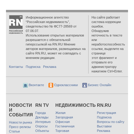
Информационное агентство
На сайте работает
“Российская недвижимость”,
система коррекции
свидетельство № ФС77-28569 от
ошибок.
07.06.07.
Обнаружив
Использование открытых материалов
неточность в тексте
разрешается с обязательной
или
гиперссылкой на RN.RU Мнение
неработоспособность
авторов материалов, размещаемых на
ссылки, выделите на
сайте RN.RU, может не совпадать с
странице
мнением редакции.
этот фрагмент и
отправьте его
Контакты
Подписка
Реклама
администратору
нажатием Ctrl+Enter.
Вконтакте
Одноклассники
Бизнес Онлайн
НОВОСТИ
RN TV
НЕДВИЖИМОСТЬ
RN.RU
И
Города
Жилая
Регистрация
СОБЫТИЯ
Доклады
Загородная
Подписка
Интервью
Офисная
Вопросы по сайту
Новости рынка
Опросы
Гостиничная
Выставки
Пресс-релизы
Объекты
Торговая
Реклама
Статьи