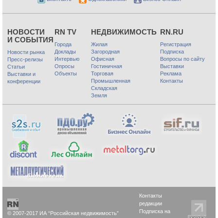
НОВОСТИ
RN TV
НЕДВИЖИМОСТЬ
RN.RU
И СОБЫТИЯ
Города
Жилая
Регистрация
Доклады
Загородная
Подписка
Новости рынка
Интервью
Офисная
Вопросы по сайту
Пресс-релизы
Опросы
Гостиничная
Выставки
Статьи
Объекты
Торговая
Реклама
Выставки и
Промышленная
Контакты
конференции
Складская
Земля
Контакты
редакции
Подписка на
© 2007-2017 ИА “Российская недвижимость”