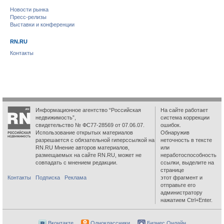
Новости рынка
Пресс-релизы
Выставки и конференции
RN.RU
Контакты
Информационное агентство “Российская
На сайте работает
недвижимость”,
система коррекции
свидетельство № ФС77-28569 от 07.06.07.
ошибок.
Использование открытых материалов
Обнаружив
разрешается с обязательной гиперссылкой на
неточность в тексте
RN.RU Мнение авторов материалов,
или
размещаемых на сайте RN.RU, может не
неработоспособность
совпадать с мнением редакции.
ссылки, выделите на
странице
Контакты
Подписка
Реклама
этот фрагмент и
отправьте его
администратору
нажатием Ctrl+Enter.
Вконтакте
Одноклассники
Бизнес Онлайн